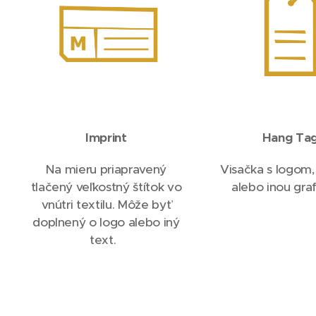
Hang Ta
Imprint
Visačka s logom
Na mieru priapravený
alebo inou gra
tlačený veľkostný štítok vo
vnútri textilu. Môže byť
doplnený o logo alebo iný
text.