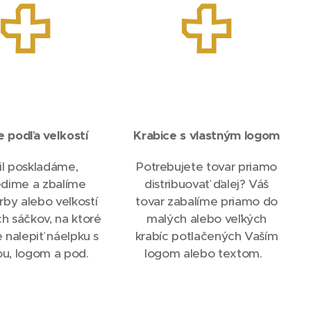
e podľa veľkostí
Krabice s vlastným logom
il poskladáme,
Potrebujete tovar priamo
edime a zbalíme
distribuovať ďalej? Váš
rby alebo veľkostí
tovar zabalíme priamo do
ch sáčkov, na ktoré
malých alebo veľkých
nalepiť náelpku s
krabíc potlačených Vaším
ou, logom a pod.
logom alebo textom.