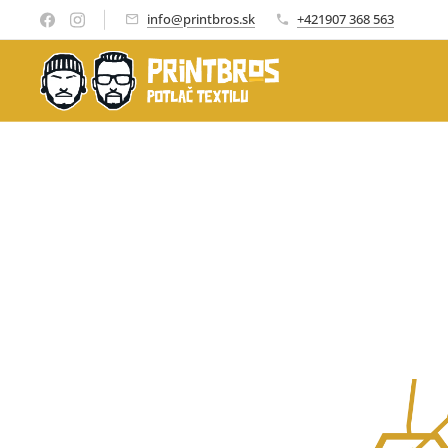
info@printbros.sk
+421907 368 563