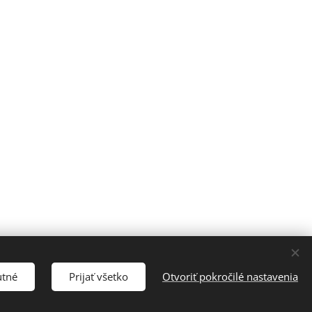
utné
Prijať všetko
Otvoriť pokročilé nastavenia
h predmetov