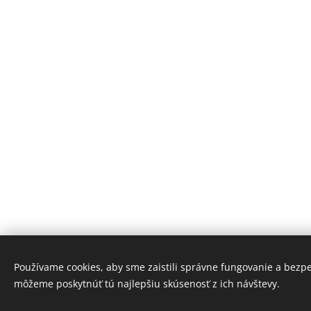
Používame cookies, aby sme zaistili správne fungovanie a bezp
môžeme poskytnúť tú najlepšiu skúsenosť z ich návštevy.
© 2026 PRI