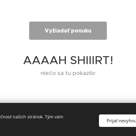
Vyžiadať ponuku
AAAAH SHIIIRT!
niečo sa tu pokazilo
ečnosť našich stránok. Tým vám
Prijať nevyhn
NTBROS Potlač reklamného textilu, pracovných odevov a reklamnýc
Vytvorené službou
Webnode
Cookies