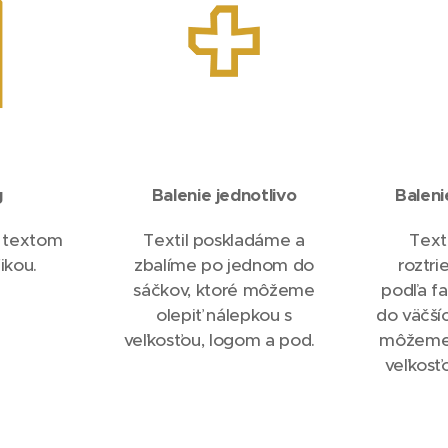
g
Balenie jednotlivo
Baleni
, textom
Textil poskladáme a
Text
fikou.
zbalíme po jednom do
roztri
sáčkov, ktoré môžeme
podľa fa
olepiť nálepkou s
do väčší
veľkosťou, logom a pod.
môžeme 
veľkosť